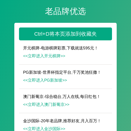
遥想公瑾当年，小乔初嫁了，雄姿英发。
羽扇纶巾，谈笑间，樯橹灰飞烟灭。
故国神游，多情应笑我，早生华发。
人生如梦，一尊还酹江月。